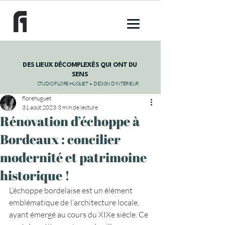
DES LIEUX DÉCOMPLEXÉS QUI ONT DU
SENS
STUDIO FLORE HUGUET • DESIGN D'INTÉRIEUR
florehuguet
31 août 2023
3 min de lecture
Rénovation d’échoppe à
Bordeaux : concilier
modernité et patrimoine
historique !
L’échoppe bordelaise est un élément 
emblématique de l’architecture locale, 
ayant émergé au cours du XIXe siècle. Ce 