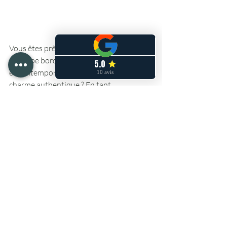
Vous êtes prêt à transformer votre 
échoppe bordelaise en un espace unique 
et contemporain, tout en préservant son 
charme authentique ? En tant 
qu’
architecte d’intérieur basée à 
Bordeaux
, je suis là pour vous aider à 
réaliser vos rêves. Dotée d’une solide 
expérience dans la rénovation des 
échoppes, je saurai allier modernité, 
fonctionnalité et esthétisme, tout en 
respectant l’architecture traditionnelle 
de votre maison.
Contactez-moi dès aujourd’hui pour 
discuter de votre projet et commencer à 
créer l’espace de vie dont vous avez 